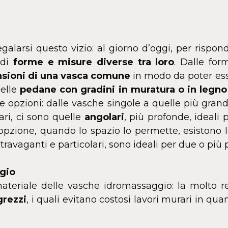
larsi questo vizio: al giorno d’oggi, per rispond
 di
forme e misure diverse tra loro
. Dalle for
sioni di una vasca comune
in modo da poter esse
delle
pedane con gradini in muratura o in legno
 opzioni: dalle vasche singole a quelle più grand
ari, ci sono quelle
angolari
, più profonde,
ideali 
zione, quando lo spazio lo permette, esistono 
 stravaganti e particolari, sono ideali per due o più
ggio
materiale delle vasche idromassaggio: la molto r
grezzi
, i quali evitano costosi lavori murari in quan