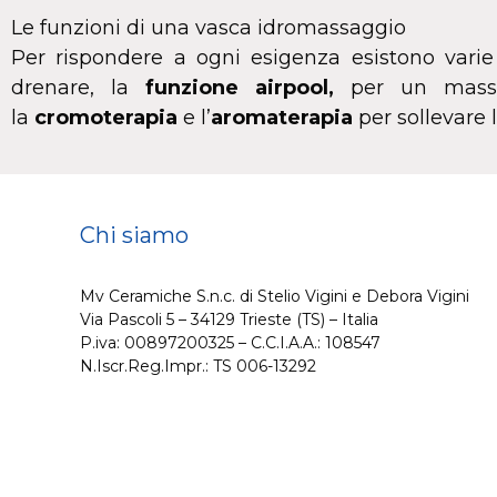
Le funzioni di una vasca idromassaggio
Per rispondere a ogni esigenza esistono varie
drenare, la
funzione airpool,
per un massag
la
cromoterapia
e l’
aromaterapia
per sollevare 
Chi siamo
Mv Ceramiche S.n.c. di Stelio Vigini e Debora Vigini
Via Pascoli 5 – 34129 Trieste (TS) – Italia
P.iva: 00897200325 – C.C.I.A.A.: 108547
N.Iscr.Reg.Impr.: TS 006-13292