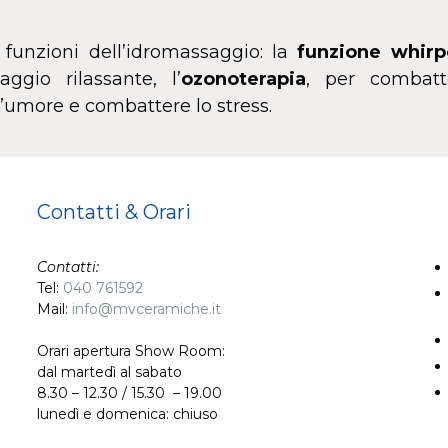
 funzioni dell’idromassaggio: la
funzione whirp
gio rilassante, l’
ozonoterapia
, per combatte
l’umore e combattere lo stress.
Contatti & Orari
Contatti:
Tel:
040 761592
Mail:
info@mvceramiche.it
Orari apertura Show Room:
dal martedì al sabato
8.30 – 12.30 / 15.30 – 19.00
lunedì e domenica: chiuso