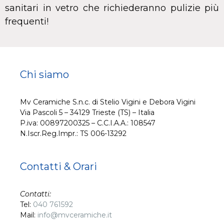
sanitari in vetro che richiederanno pulizie più
frequenti!
Chi siamo
Mv Ceramiche S.n.c. di Stelio Vigini e Debora Vigini
Via Pascoli 5 – 34129 Trieste (TS) – Italia
P.iva: 00897200325 – C.C.I.A.A.: 108547
N.Iscr.Reg.Impr.: TS 006-13292
Contatti & Orari
Contatti:
Tel:
040 761592
Mail:
info@mvceramiche.it