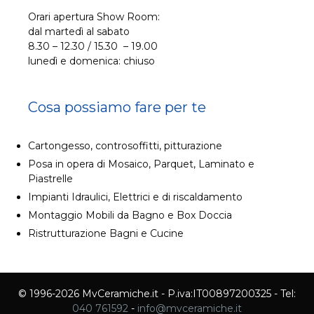
Orari apertura Show Room:
dal martedì al sabato
8.30 – 12.30 / 15.30 – 19.00
lunedì e domenica: chiuso
Cosa possiamo fare per te
Cartongesso, controsoffitti, pitturazione
Posa in opera di Mosaico, Parquet, Laminato e
Piastrelle
Impianti Idraulici, Elettrici e di riscaldamento
Montaggio Mobili da Bagno e Box Doccia
Ristrutturazione Bagni e Cucine
© 1996-2026 MvCeramiche.it - P.iva:IT00897200325 - Tel:
040 761592
-
info@mvceramiche.it