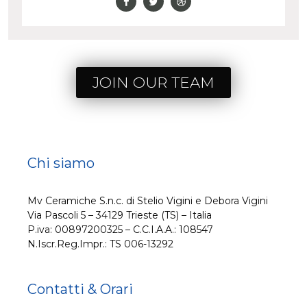
JOIN OUR TEAM
Chi siamo
Mv Ceramiche S.n.c. di Stelio Vigini e Debora Vigini
Via Pascoli 5 – 34129 Trieste (TS) – Italia
P.iva: 00897200325 – C.C.I.A.A.: 108547
N.Iscr.Reg.Impr.: TS 006-13292
Contatti & Orari