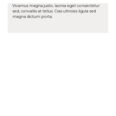
Vivamus magna justo, lacinia eget consectetur
sed, convallis at tellus. Cras ultricies ligula sed
magna dictum porta.
Mauris blandit aliquet elit, eget
tincidunt nibh pulvinar a.
Curabitur aliquet quam id dui